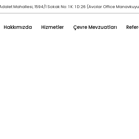
Adalet Mahallesi, 1594/1 Sokak No: 1 K: 1 D:26 (Avcılar Office Manavkuyu)
Hakkımızda
Hizmetler
Çevre Mevzuatları
Refer