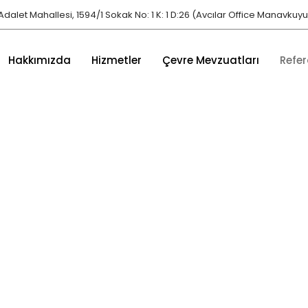
Adalet Mahallesi, 1594/1 Sokak No: 1 K: 1 D:26 (Avcılar Office Manavkuyu)
Hakkımızda
Hizmetler
Çevre Mevzuatları
Refer